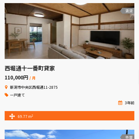
賃貸
西堀通十一番町貸家
110,000
円
/ 月
新潟市中央区西堀通11-2875
一戸建て
3年前
2
69.77 m
売買