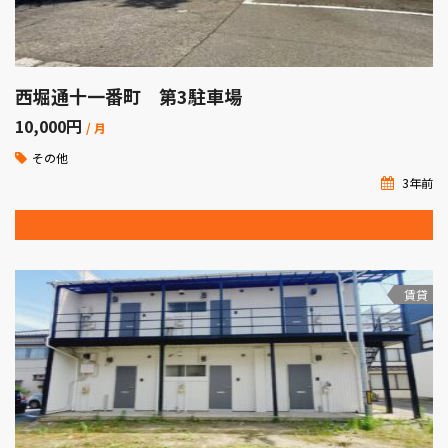
西堀通十一番町 第3駐車場
10,000
円
/ 月
その他
3年前
賃貸