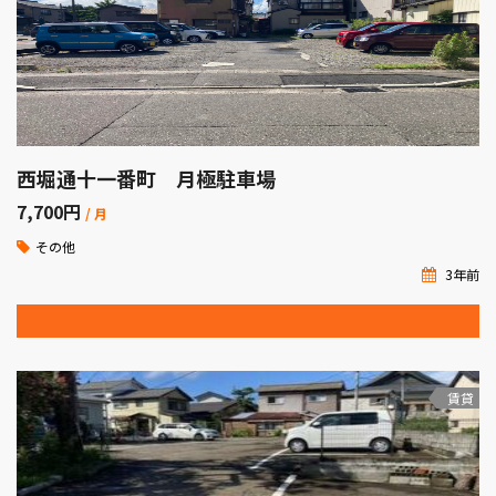
西堀通十一番町 月極駐車場
7,700
円
/ 月
その他
3年前
賃貸