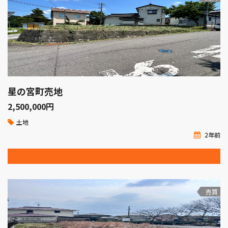
星の宮町売地
2,500,000
円
土地
2年前
売買