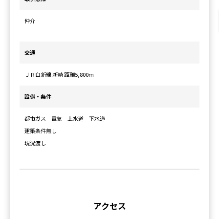
仲介
交通
ＪＲ白新線 新崎 距離5,800m
設備・条件
都市ガス 電気 上水道 下水道
建築条件無し
現況渡し
アクセス