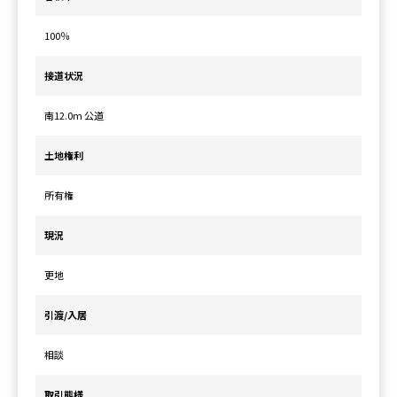
100％
接道状況
南12.0m 公道
土地権利
所有権
現況
更地
引渡/入居
相談
取引態様