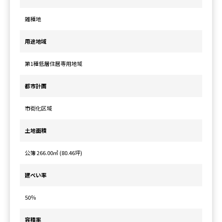
雑種地
用途地域
第1種低層住居専用地域
都市計画
市街化区域
土地面積
公簿 266.00㎡ (80.46坪)
建ぺい率
50％
容積率